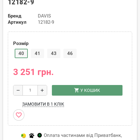
12182-9
Бренд
DAVIS
Артикул
12182-9
Розмір
40
41
43
46
3 251 грн.
shopping_cart
remove
add
У КОШИК
ЗАМОВИТИ В 1 КЛІК
favorite_border
Оплата частинами від Приватбанк,