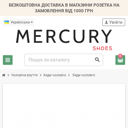
БЕЗКОШТОВНА ДОСТАВКА В МАГАЗИНИ РОЗЕТКА НА
ЗАМОВЛЕННЯ ВІД 1000 ГРН
Увійти
Українська
person
0
view_headline
search
chevron_right
chevron_right
chevron_right
Чоловіче взуття
Кеди чоловічі
Кеди чоловічі