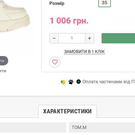
35
Розмір
1 006 грн.
remove
add
ЗАМОВИТИ В 1 КЛІК
ити
favorite_border
ити
Оплата частинами від Пр
ХАРАКТЕРИСТИКИ
TOM.M