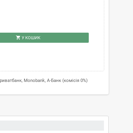
shopping_cart
У КОШИК
иватбанк, Monobank, А-Банк (комісія 0%)