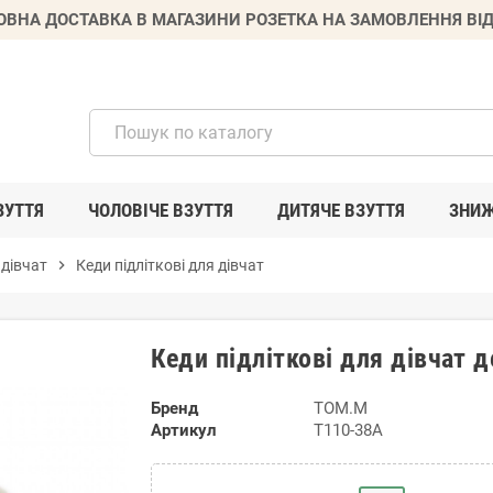
ВНА ДОСТАВКА В МАГАЗИНИ РОЗЕТКА НА ЗАМОВЛЕННЯ ВІД
ЗУТТЯ
ЧОЛОВІЧЕ ВЗУТТЯ
ДИТЯЧЕ ВЗУТТЯ
ЗНИ
 дівчат
chevron_right
Кеди підліткові для дівчат
Кеди підліткові для дівчат 
Бренд
TOM.M
Артикул
T110-38A