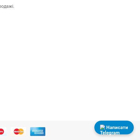
родажі.
Написати