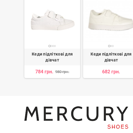
ткові
Кеди підліткові для
Кеди підліткові для
дівчат
дівчат
н.
784 грн.
682 грн.
980 грн.