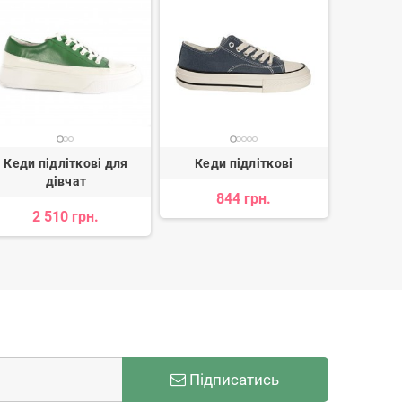
Кеди підліткові для
Кеди підліткові
Кеди п
дівчат
844 грн.
2 510 грн.
1 
Підписатись