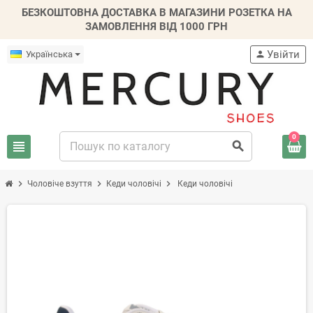
БЕЗКОШТОВНА ДОСТАВКА В МАГАЗИНИ РОЗЕТКА НА
ЗАМОВЛЕННЯ ВІД 1000 ГРН
Увійти
Українська
person
0
view_headline
search
chevron_right
chevron_right
chevron_right
Чоловіче взуття
Кеди чоловічі
Кеди чоловічі