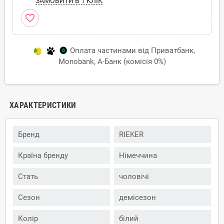
ЗАМОВИТИ В 1 КЛІК
favorite_border
Оплата частинами від Приватбанк,
Monobank, А-Банк (комісія 0%)
ХАРАКТЕРИСТИКИ
Бренд
RIEKER
Країна бренду
Німеччина
Стать
чоловічі
Сезон
демісезон
Колір
білий