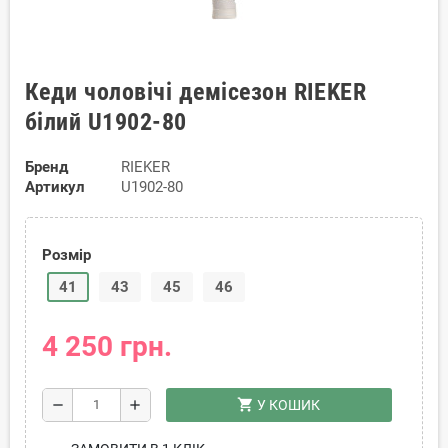
Кеди чоловічі демісезон RIEKER
білий U1902-80
Бренд
RIEKER
Артикул
U1902-80
Розмір
41
43
45
46
4 250 грн.
shopping_cart
remove
add
У КОШИК