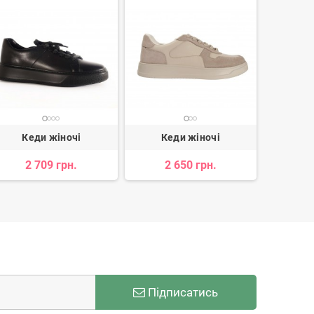
Кеди жіночі
Кеди жіночі
Ке
2 709 грн.
2 650 грн.
3 002 
Підписатись