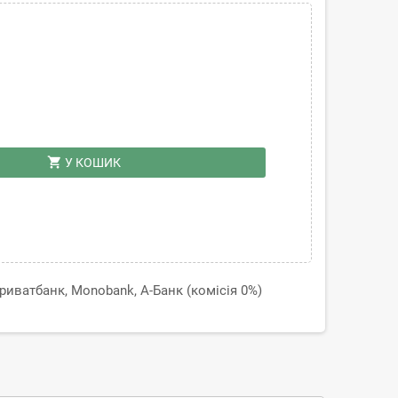
shopping_cart
У КОШИК
иватбанк, Monobank, А-Банк (комісія 0%)