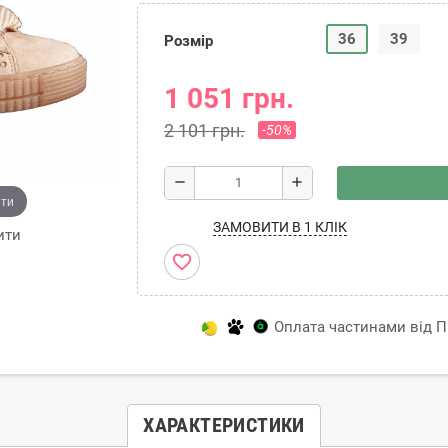
36
39
Розмір
1 051 грн.
2 101 грн.
-50%
remove
add
ити
ЗАМОВИТИ В 1 КЛІК
ити
favorite_border
Оплата частинами від Пр
ХАРАКТЕРИСТИКИ