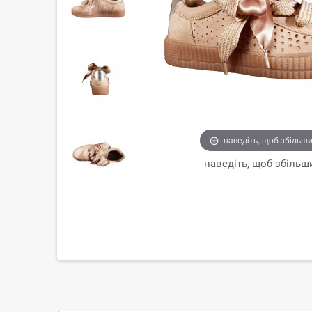
наведіть, щоб збільш
наведіть, щоб збільш