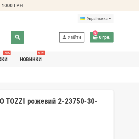
 1000 ГРН
Українська
0
search
person
Увійти
0 грн.
-50%
NEW
ЖКИ
НОВИНКИ
O TOZZI рожевий 2-23750-30-