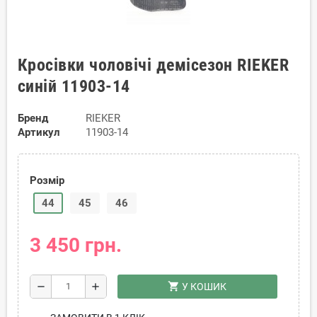
Кросівки чоловічі демісезон RIEKER
синій 11903-14
Бренд
RIEKER
Артикул
11903-14
Розмір
44
45
46
3 450 грн.
shopping_cart
remove
add
У КОШИК