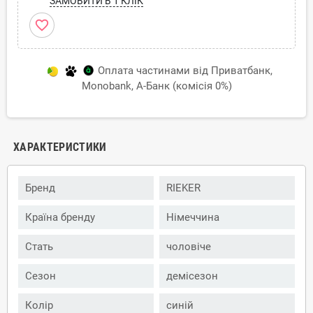
ЗАМОВИТИ В 1 КЛІК
favorite_border
Оплата частинами від Приватбанк,
Monobank, А-Банк (комісія 0%)
ХАРАКТЕРИСТИКИ
Бренд
RIEKER
Країна бренду
Німеччина
Стать
чоловіче
Сезон
демісезон
Колір
синій