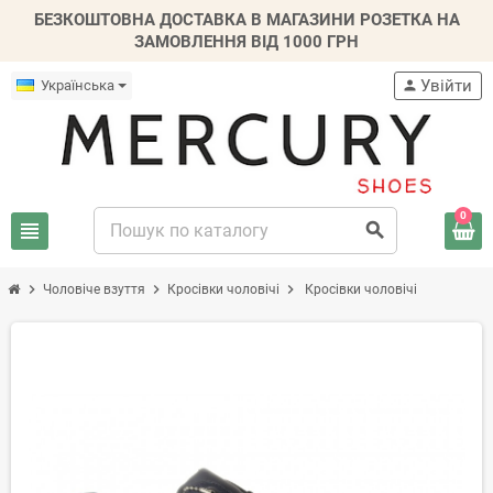
БЕЗКОШТОВНА ДОСТАВКА В МАГАЗИНИ РОЗЕТКА НА
ЗАМОВЛЕННЯ ВІД 1000 ГРН
Увійти
Українська
person
0
view_headline
search
chevron_right
chevron_right
chevron_right
Чоловіче взуття
Кросівки чоловічі
Кросівки чоловічі