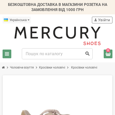
БЕЗКОШТОВНА ДОСТАВКА В МАГАЗИНИ РОЗЕТКА НА
ЗАМОВЛЕННЯ ВІД 1000 ГРН
Увійти
Українська
person
0
view_headline
search
chevron_right
chevron_right
chevron_right
Чоловіче взуття
Кросівки чоловічі
Кросівки чоловічі
-30%