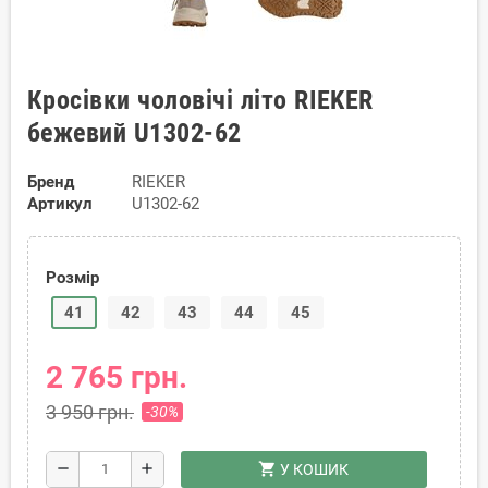
Кросівки чоловічі літо RIEKER
бежевий U1302-62
Бренд
RIEKER
Артикул
U1302-62
Розмір
41
42
43
44
45
2 765 грн.
3 950 грн.
-30%
shopping_cart
remove
add
У КОШИК