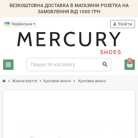
БЕЗКОШТОВНА ДОСТАВКА В МАГАЗИНИ РОЗЕТКА НА
ЗАМОВЛЕННЯ ВІД 1000 ГРН
Увійти
Українська
person
0
view_headline
search
chevron_right
chevron_right
chevron_right
Жіноче взуття
Кросівки жіночі
Кросівки жіночі
-30%