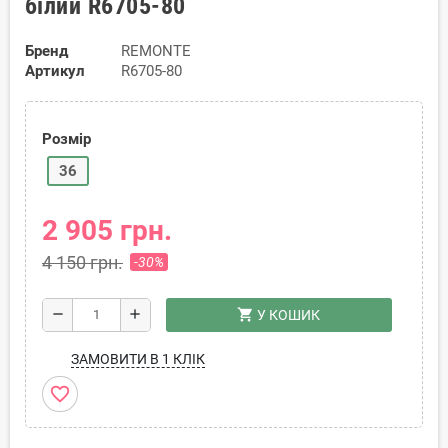
білий R6705-80
Бренд
REMONTE
Артикул
R6705-80
Розмір
36
2 905 грн.
4 150 грн.
-30%
shopping_cart
remove
add
У КОШИК
ЗАМОВИТИ В 1 КЛІК
favorite_border