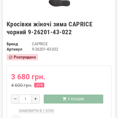
Кросівки жіночі зима CAPRICE
чорний 9-26201-43-022
Бренд
CAPRICE
Артикул
9-26201-43-022
Розпродано
block
3 680 грн.
4 600 грн.
-20%
shopping_cart
remove
add
У КОШИК
ЗАМОВИТИ В 1 КЛІК