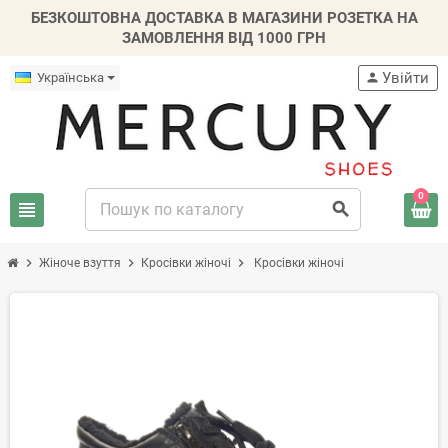
БЕЗКОШТОВНА ДОСТАВКА В МАГАЗИНИ РОЗЕТКА НА
ЗАМОВЛЕННЯ ВІД 1000 ГРН
Увійти
Українська
person
0
view_headline
search
chevron_right
chevron_right
chevron_right
Жіноче взуття
Кросівки жіночі
Кросівки жіночі
-20%