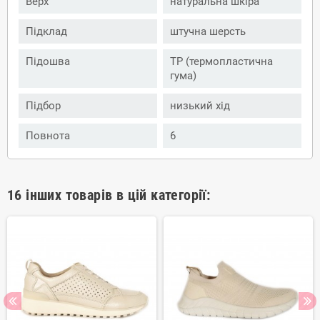
Верх
натуральна шкіра
Підклад
штучна шерсть
Підошва
ТР (термопластична
гума)
Підбор
низький хід
Повнота
6
16 інших товарів в цій категорії: