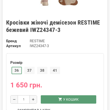
Кросівки жіночі демісезон RESTIME
бежевий IWZ24347-3
Бренд
RESTIME
Артикул
IWZ24347-3
Розмір
36
37
38
41
1 650 грн.
shopping_cart
remove
add
У КОШИК