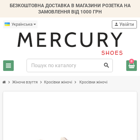
БЕЗКОШТОВНА ДОСТАВКА В МАГАЗИНИ РОЗЕТКА НА
ЗАМОВЛЕННЯ ВІД 1000 ГРН
Увійти
Українська
person
0
view_headline
search
chevron_right
chevron_right
chevron_right
Жіноче взуття
Кросівки жіночі
Кросівки жіночі