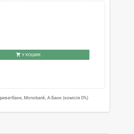
shopping_cart
У КОШИК
иватбанк, Monobank, А-Банк (комісія 0%)