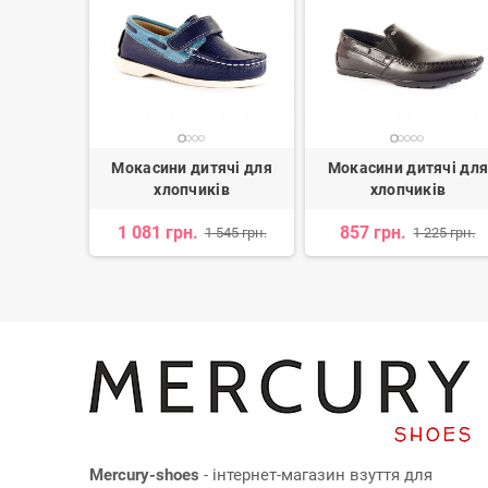
ячі для
Мокасини дитячі для
Мокасини дитячі дл
ів
хлопчиків
хлопчиків
н.
1 081 грн.
857 грн.
1 545 грн.
1 225 грн.
Mercury-shoes
- інтернет-магазин взуття для