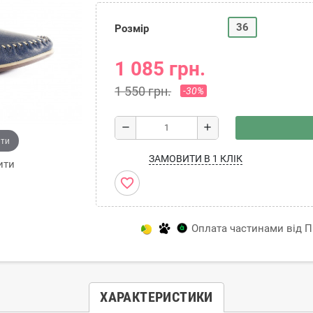
36
Розмір
1 085 грн.
1 550 грн.
-30%
remove
add
ити
ЗАМОВИТИ В 1 КЛІК
ити
favorite_border
Оплата частинами від Пр
ХАРАКТЕРИСТИКИ