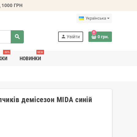
 1000 ГРН
Українська
0
search
person
Увійти
0 грн.
-50%
NEW
ЖКИ
НОВИНКИ
пчиків демісезон MIDA синій