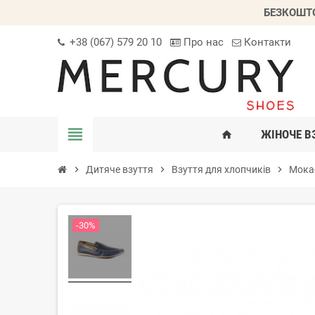
БЕЗКОШТО
+38 (067) 579 20 10
Про нас
Контакти
view_headline
ЖІНОЧЕ В
home
chevron_right
Дитяче взуття
chevron_right
Взуття для хлопчиків
chevron_right
Мока
-30%