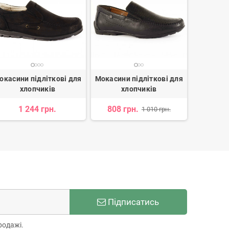
окасини підліткові для
Мокасини підліткові для
Мокаси
хлопчиків
хлопчиків
х
1 244 грн.
808 грн.
934 г
1 010 грн.
Підписатись
родажі.