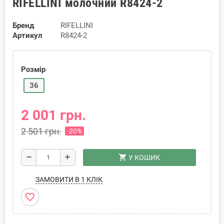
RIFELLINI молочний R8424-2
Бренд
RIFELLINI
Артикул
R8424-2
Розмір
36
2 001 грн.
2 501 грн.
-20%
shopping_cart
remove
add
У КОШИК
ЗАМОВИТИ В 1 КЛІК
favorite_border