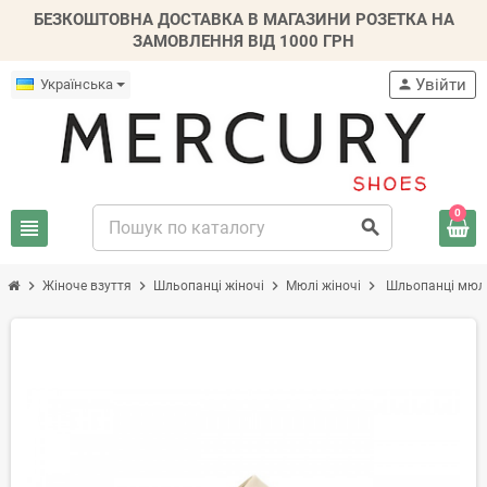
БЕЗКОШТОВНА ДОСТАВКА В МАГАЗИНИ РОЗЕТКА НА
ЗАМОВЛЕННЯ ВІД 1000 ГРН
Увійти
Українська
person
0
view_headline
search
chevron_right
chevron_right
chevron_right
chevron_right
Жіноче взуття
Шльопанці жіночі
Мюлі жіночі
Шльопанці мюлі
-20%