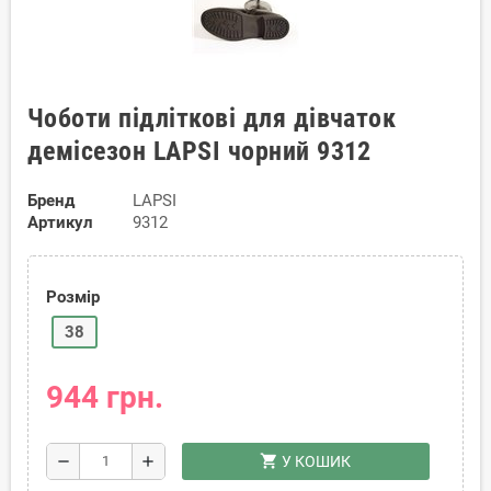
Чоботи підліткові для дівчаток
демісезон LAPSI чорний 9312
Бренд
LAPSI
Артикул
9312
Розмір
38
944 грн.
shopping_cart
remove
add
У КОШИК