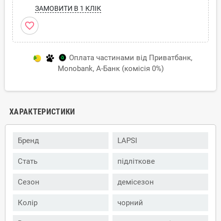
ЗАМОВИТИ В 1 КЛІК
favorite_border
Оплата частинами від Приватбанк,
Monobank, А-Банк (комісія 0%)
ХАРАКТЕРИСТИКИ
Бренд
LAPSI
Стать
підліткове
Сезон
демісезон
Колір
чорний