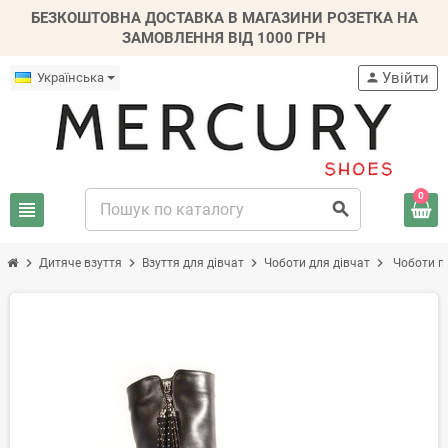
БЕЗКОШТОВНА ДОСТАВКА В МАГАЗИНИ РОЗЕТКА НА
ЗАМОВЛЕННЯ ВІД 1000 ГРН
Увійти
Українська
person
0
view_headline
search
chevron_right
chevron_right
chevron_right
chevron_right
Дитяче взуття
Взуття для дівчат
Чоботи для дівчат
Чоботи пі