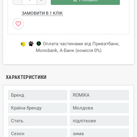
ЗАМОВИТИ В 1 КЛІК
favorite_border
Оплата частинами від Приватбанк,
Monobank, А-Банк (комісія 0%)
ХАРАКТЕРИСТИКИ
Бренд
ROMIKA
Країна бренду
Молдова
Стать
підліткове
Сезон
зима