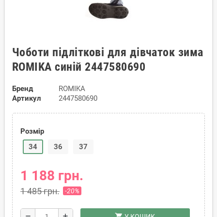
Чоботи підліткові для дівчаток зима
ROMIKA синій 2447580690
Бренд
ROMIKA
Артикул
2447580690
Розмір
34
36
37
1 188 грн.
1 485 грн.
-20%
shopping_cart
remove
add
У КОШИК