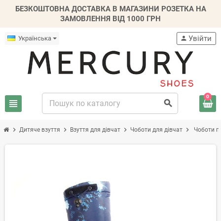
БЕЗКОШТОВНА ДОСТАВКА В МАГАЗИНИ РОЗЕТКА НА
ЗАМОВЛЕННЯ ВІД 1000 ГРН
Увійти
Українська
person
0
view_headline
search
chevron_right
chevron_right
chevron_right
chevron_right
Дитяче взуття
Взуття для дівчат
Чоботи для дівчат
Чоботи пі
-20%