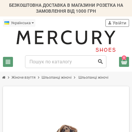
БЕЗКОШТОВНА ДОСТАВКА В МАГАЗИНИ РОЗЕТКА НА
ЗАМОВЛЕННЯ ВІД 1000 ГРН
Увійти
Українська
person
0
view_headline
search
chevron_right
chevron_right
chevron_right
Жіноче взуття
Шльопанці жіночі
Шльопанці жіночі
-30%