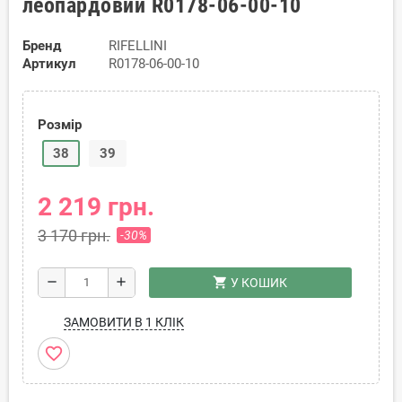
леопардовий R0178-06-00-10
Бренд
RIFELLINI
Артикул
R0178-06-00-10
Розмір
38
39
2 219 грн.
3 170 грн.
-30%
shopping_cart
remove
add
У КОШИК
ЗАМОВИТИ В 1 КЛІК
favorite_border