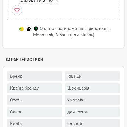
ЗАМОВИТИ В 1 КЛІК
favorite_border
Оплата частинами від Приватбанк,
Monobank, А-Банк (комісія 0%)
ХАРАКТЕРИСТИКИ
Бренд
RIEKER
Країна бренду
Швейцарія
Стать
чоловічі
Сезон
демісезон
Колір
чорний