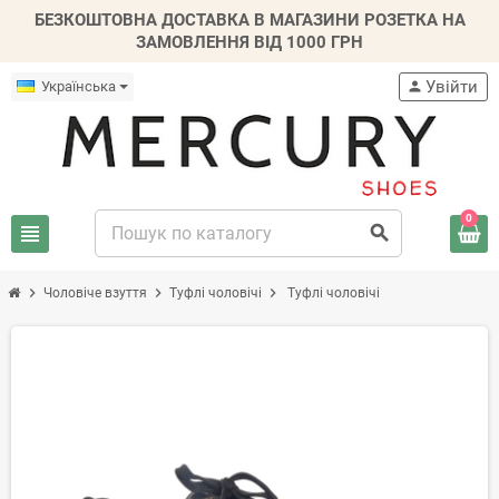
БЕЗКОШТОВНА ДОСТАВКА В МАГАЗИНИ РОЗЕТКА НА
ЗАМОВЛЕННЯ ВІД 1000 ГРН
Увійти
Українська
person
0
view_headline
search
chevron_right
chevron_right
chevron_right
Чоловіче взуття
Туфлі чоловічі
Туфлі чоловічі