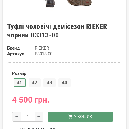
Туфлі чоловічі демісезон RIEKER
чорний B3313-00
Бренд
RIEKER
Артикул
B3313-00
Розмір
41
42
43
44
4 500 грн.
shopping_cart
remove
add
У КОШИК