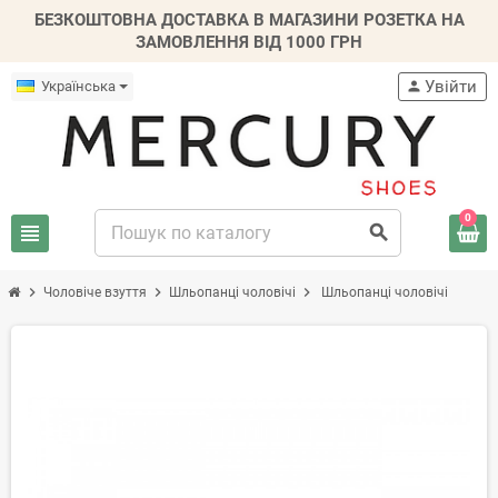
БЕЗКОШТОВНА ДОСТАВКА В МАГАЗИНИ РОЗЕТКА НА
ЗАМОВЛЕННЯ ВІД 1000 ГРН
Увійти
Українська
person
0
view_headline
search
chevron_right
chevron_right
chevron_right
Чоловіче взуття
Шльопанці чоловічі
Шльопанці чоловічі
-20%