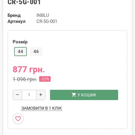
CR-5G-001
Бренд
INBLU
Артикул
CR-5G-001
Розмір
44
46
877 грн.
1 096 грн.
-20%
shopping_cart
remove
add
У КОШИК
ЗАМОВИТИ В 1 КЛІК
favorite_border