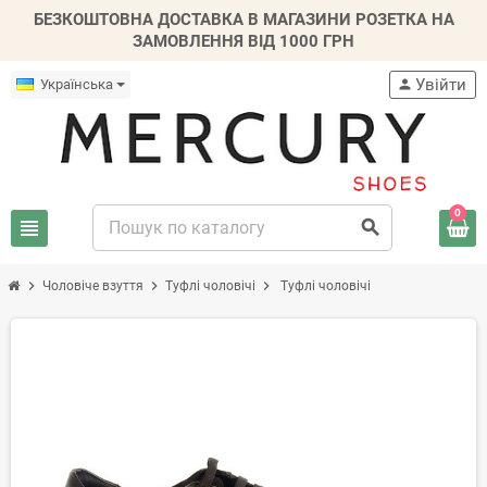
БЕЗКОШТОВНА ДОСТАВКА В МАГАЗИНИ РОЗЕТКА НА
ЗАМОВЛЕННЯ ВІД 1000 ГРН
Увійти
Українська
person
0
view_headline
search
chevron_right
chevron_right
chevron_right
Чоловіче взуття
Туфлі чоловічі
Туфлі чоловічі