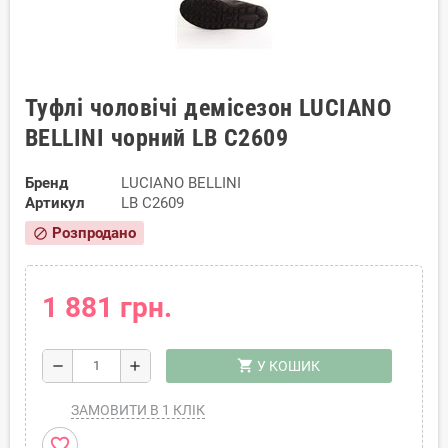
Туфлі чоловічі демісезон LUCIANO
BELLINI чорний LB C2609
Бренд
LUCIANO BELLINI
Артикул
LB C2609
Розпродано
block
1 881 грн.
shopping_cart
remove
add
У КОШИК
ЗАМОВИТИ В 1 КЛІК
favorite_border