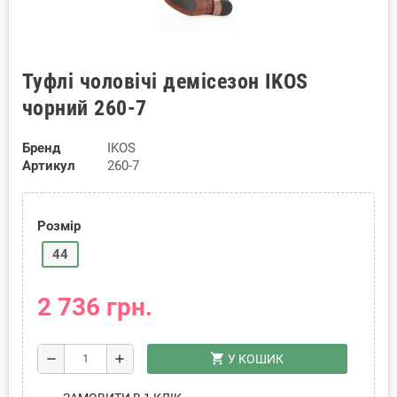
Туфлі чоловічі демісезон IKOS
чорний 260-7
Бренд
IKOS
Артикул
260-7
Розмір
44
2 736 грн.
shopping_cart
remove
add
У КОШИК