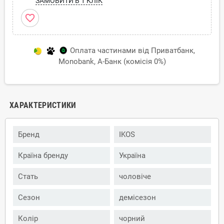
ЗАМОВИТИ В 1 КЛІК
favorite_border
Оплата частинами від Приватбанк,
Monobank, А-Банк (комісія 0%)
ХАРАКТЕРИСТИКИ
Бренд
IKOS
Країна бренду
Україна
Стать
чоловіче
Сезон
демісезон
Колір
чорний