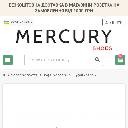
БЕЗКОШТОВНА ДОСТАВКА В МАГАЗИНИ РОЗЕТКА НА
ЗАМОВЛЕННЯ ВІД 1000 ГРН
Увійти
Українська
person
0
view_headline
search
chevron_right
chevron_right
chevron_right
Чоловіче взуття
Туфлі чоловічі
Туфлі чоловічі