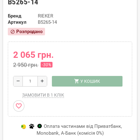
B5265-14
Бренд
RIEKER
Артикул
B5265-14
Розпродано
block
2 065 грн.
2 950 грн.
-30%
shopping_cart
remove
add
У КОШИК
ЗАМОВИТИ В 1 КЛІК
favorite_border
Оплата частинами від Приватбанк,
Monobank, А-Банк (комісія 0%)