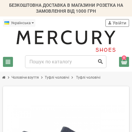
БЕЗКОШТОВНА ДОСТАВКА В МАГАЗИНИ РОЗЕТКА НА
ЗАМОВЛЕННЯ ВІД 1000 ГРН
Увійти
Українська
person
0
view_headline
search
chevron_right
chevron_right
chevron_right
Чоловіче взуття
Туфлі чоловічі
Туфлі чоловічі
-30%