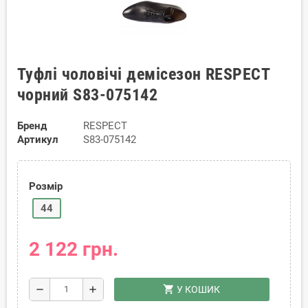
Туфлі чоловічі демісезон RESPECT
чорний S83-075142
Бренд
RESPECT
Артикул
S83-075142
Розмір
44
2 122 грн.
shopping_cart
remove
add
У КОШИК