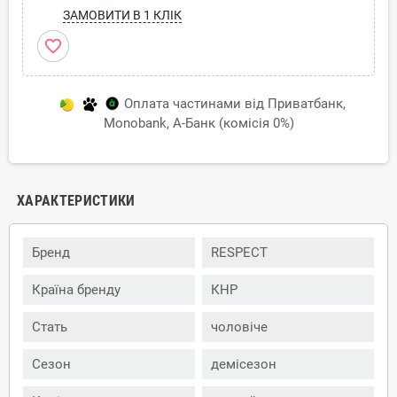
ЗАМОВИТИ В 1 КЛІК
favorite_border
Оплата частинами від Приватбанк,
Monobank, А-Банк (комісія 0%)
ХАРАКТЕРИСТИКИ
Бренд
RESPECT
Країна бренду
КНР
Стать
чоловіче
Сезон
демісезон