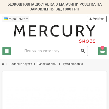
БЕЗКОШТОВНА ДОСТАВКА В МАГАЗИНИ РОЗЕТКА НА
ЗАМОВЛЕННЯ ВІД 1000 ГРН
Увійти
Українська
person
0
view_headline
search
chevron_right
chevron_right
chevron_right
Чоловіче взуття
Туфлі чоловічі
Туфлі чоловічі