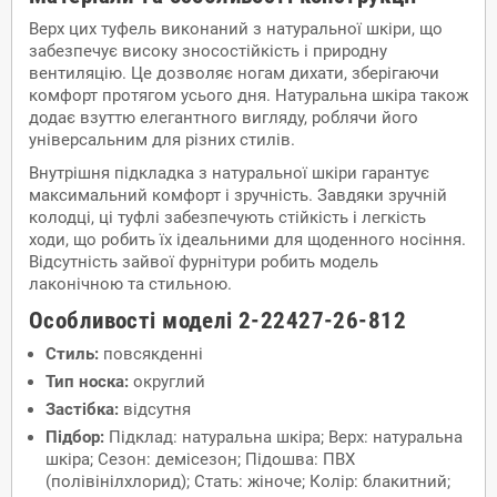
Верх цих туфель виконаний з натуральної шкіри, що
забезпечує високу зносостійкість і природну
вентиляцію. Це дозволяє ногам дихати, зберігаючи
комфорт протягом усього дня. Натуральна шкіра також
додає взуттю елегантного вигляду, роблячи його
універсальним для різних стилів.
Внутрішня підкладка з натуральної шкіри гарантує
максимальний комфорт і зручність. Завдяки зручній
колодці, ці туфлі забезпечують стійкість і легкість
ходи, що робить їх ідеальними для щоденного носіння.
Відсутність зайвої фурнітури робить модель
лаконічною та стильною.
Особливості моделі 2-22427-26-812
Стиль:
повсякденні
Тип носка:
округлий
Застібка:
відсутня
Підбор:
Підклад: натуральна шкіра; Верх: натуральна
шкіра; Сезон: демісезон; Підошва: ПВХ
(полівінілхлорид); Стать: жіноче; Колір: блакитний;