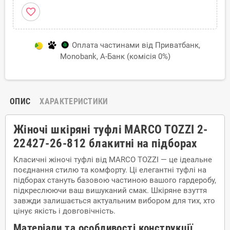
favorite_border
Оплата частинами від Приватбанк,
Monobank, А-Банк (комісія 0%)
ОПИС
ХАРАКТЕРИСТИКИ
Жіночі шкіряні туфлі MARCO TOZZI 2-
22427-26-812 блакитні на підборах
Класичні жіночі туфлі від MARCO TOZZI — це ідеальне
поєднання стилю та комфорту. Ці елегантні туфлі на
підборах стануть базовою частиною вашого гардеробу,
підкреслюючи ваш вишуканий смак. Шкіряне взуття
завжди залишається актуальним вибором для тих, хто
цінує якість і довговічність.
Матеріали та особливості конструкції