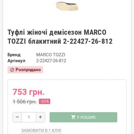
Туфлі жіночі демісезон MARCO
TOZZI блакитний 2-22427-26-812
Бренд
MARCO TOZZI
Артикул
2-22427-26-812
Розпродано
block
753 грн.
1 506 грн.
-50%
shopping_cart
remove
add
У КОШИК
ЗАМОВИТИ В 1 КЛІК