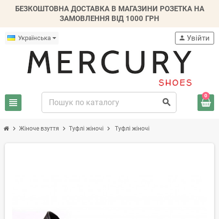
БЕЗКОШТОВНА ДОСТАВКА В МАГАЗИНИ РОЗЕТКА НА
ЗАМОВЛЕННЯ ВІД 1000 ГРН
Увійти
Українська
person
0
view_headline
search
chevron_right
chevron_right
chevron_right
Жіноче взуття
Туфлі жіночі
Туфлі жіночі
-50%