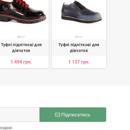
Туфлі підліткові для
Туфлі підліткові для
Туфлі 
дівчаток
дівчаток
д
1 494 грн.
1 137 грн.
1 
Підписатись
родажі.