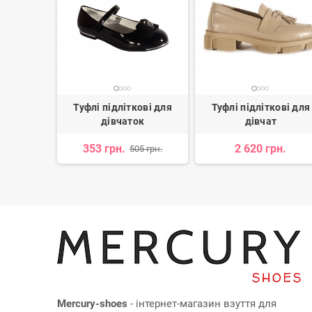
ові для
Туфлі підліткові для
Туфлі підліткові для
ок
дівчаток
дівчат
н.
353 грн.
2 620 грн.
505 грн.
Mercury-shoes
- інтернет-магазин взуття для