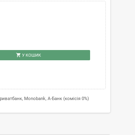
shopping_cart
У КОШИК
иватбанк, Monobank, А-Банк (комісія 0%)