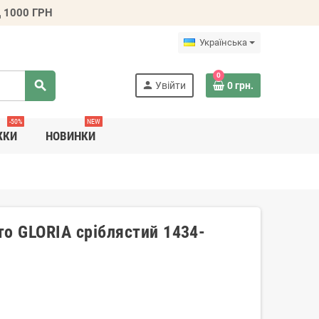
 1000 ГРН
Українська
0
search
person
Увійти
0 грн.
-50%
NEW
ЖКИ
НОВИНКИ
то GLORIA сріблястий 1434-