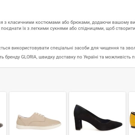
ься з класичними костюмами або брюками, додаючи вашому виг
 поєднати їх з легкими сукнями або спідницями, щоб створит
ься використовувати спеціальні засоби для чищення та зволож
сть бренду GLORIA, швидку доставку по Україні та можливість 