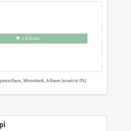
shopping_cart
У КОШИК
иватбанк, Monobank, А-Банк (комісія 0%)
рі