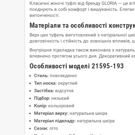
Класичні жіночі туфлі від бренду GLORIA — це в
поєднують в собі комфорт і вишуканість. Елеган
витонченості.
Матеріали та особливості конструк
Верх цих туфель виготовлений з натуральної шкі
довговічність і стійкість до зовнішніх впливів
Внутрішня підкладка також виконана з натураль
впевнено протягом усього дня. Декоративний ел
Особливості моделі 21595-193
Стиль:
повсякденні
Тип носка:
округлий
Застібка:
відсутня
Підбор:
низький
Колір:
кольоровий
Матеріал верху:
натуральна шкіра
Матеріал підкладу:
натуральна шкіра
Сезон:
літо