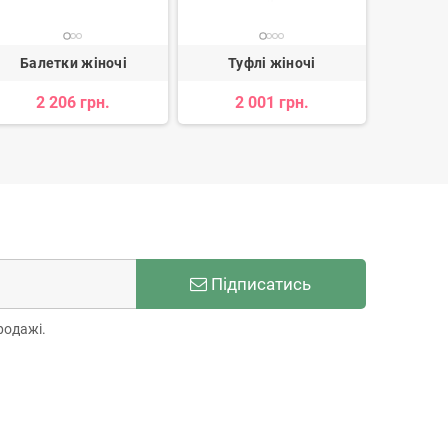
Балетки жіночі
Туфлі жіночі
Ту
2 206 грн.
2 001 грн.
4 
Підписатись
родажі.