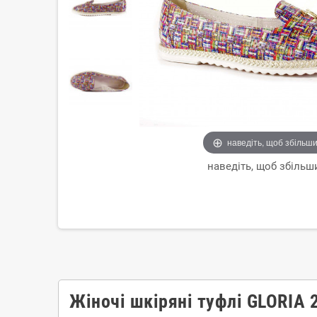
наведіть, щоб збільш
наведіть, щоб збільш
Жіночі шкіряні туфлі GLORIA 