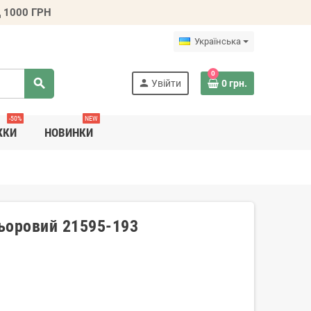
 1000 ГРН
Українська
0
search
person
Увійти
0 грн.
-50%
NEW
ЖКИ
НОВИНКИ
льоровий 21595-193