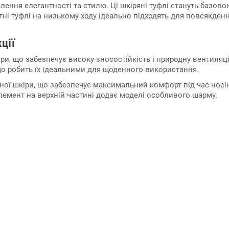
тілення елегантності та стилю. Ці шкіряні туфлі стануть базо
тні туфлі на низькому ходу ідеально підходять для повсякде
ції
ри, що забезпечує високу зносостійкість і природну вентиляці
, що робить їх ідеальними для щоденного використання.
ної шкіри, що забезпечує максимальний комфорт під час носі
емент на верхній частині додає моделі особливого шарму.