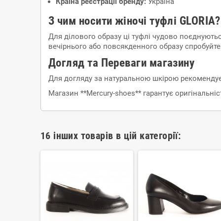
Країна реєстрації бренду:
Україна
З чим носити жіночі туфлі GLORIA?
Для ділового образу ці туфлі чудово поєднуют
вечірнього або повсякденного образу спробуйте
Догляд та Переваги магазину
Для догляду за натуральною шкірою рекомендуєт
Магазин **Mercury-shoes** гарантує оригінальні
16 інших товарів в цій категорії: