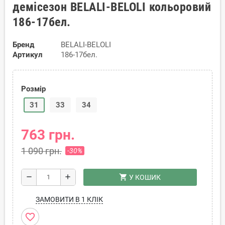
демісезон BELALI-BELOLI кольоровий
186-17бел.
Бренд
BELALI-BELOLI
Артикул
186-17бел.
Розмір
31
33
34
763 грн.
1 090 грн.
-30%
shopping_cart
remove
add
У КОШИК
ЗАМОВИТИ В 1 КЛІК
favorite_border