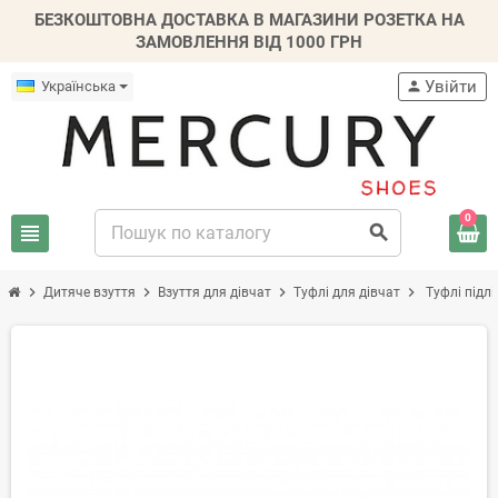
БЕЗКОШТОВНА ДОСТАВКА В МАГАЗИНИ РОЗЕТКА НА
ЗАМОВЛЕННЯ ВІД 1000 ГРН
Увійти
Українська
person
0
view_headline
search
chevron_right
chevron_right
chevron_right
chevron_right
Дитяче взуття
Взуття для дівчат
Туфлі для дівчат
Туфлі підлі
-30%