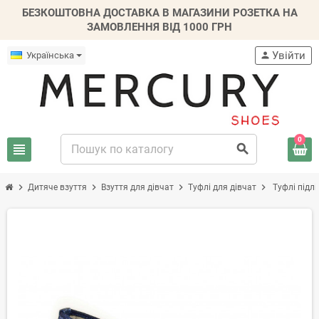
БЕЗКОШТОВНА ДОСТАВКА В МАГАЗИНИ РОЗЕТКА НА
ЗАМОВЛЕННЯ ВІД 1000 ГРН
Увійти
Українська
person
0
view_headline
search
chevron_right
chevron_right
chevron_right
chevron_right
Дитяче взуття
Взуття для дівчат
Туфлі для дівчат
Туфлі підлі
-30%