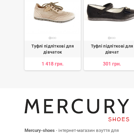
ові для
Туфлі підліткові для
Туфлі підліткові для
ок
дівчаток
дівчат
н.
1 418 грн.
301 грн.
Mercury-shoes
- інтернет-магазин взуття для