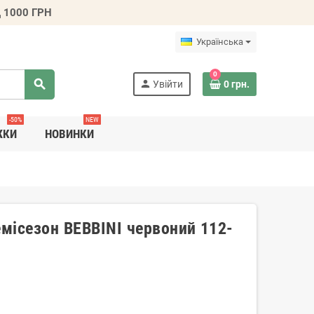
 1000 ГРН
Українська
0
search
person
Увійти
0 грн.
-50%
NEW
ЖКИ
НОВИНКИ
емісезон BEBBINI червоний 112-