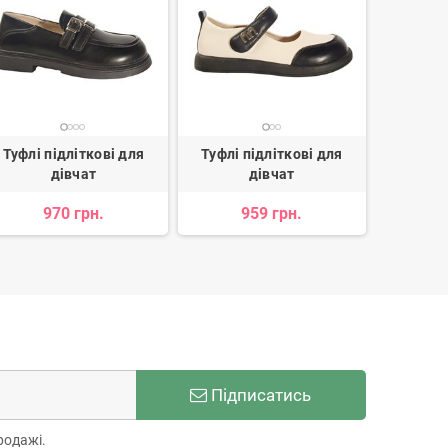
Туфлі підліткові для
Туфлі підліткові для
Туфлі 
дівчат
дівчат
д
970 грн.
959 грн.
4
Підписатись
родажі.