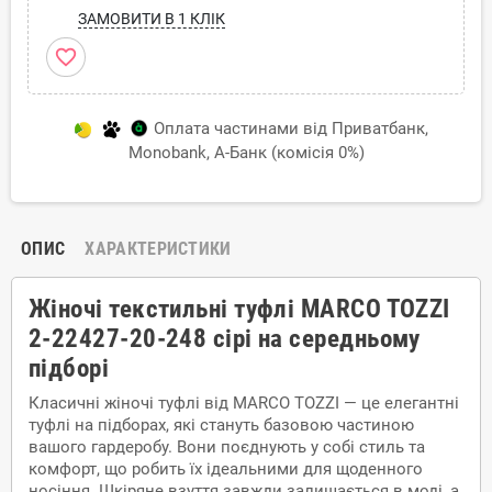
ЗАМОВИТИ В 1 КЛІК
favorite_border
Оплата частинами від Приватбанк,
Monobank, А-Банк (комісія 0%)
ОПИС
ХАРАКТЕРИСТИКИ
Жіночі текстильні туфлі MARCO TOZZI
2-22427-20-248 сірі на середньому
підборі
Класичні жіночі туфлі від MARCO TOZZI — це елегантні
туфлі на підборах, які стануть базовою частиною
вашого гардеробу. Вони поєднують у собі стиль та
комфорт, що робить їх ідеальними для щоденного
носіння. Шкіряне взуття завжди залишається в моді, а