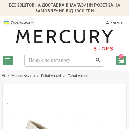
БЕЗКОШТОВНА ДОСТАВКА В МАГАЗИНИ РОЗЕТКА НА
ЗАМОВЛЕННЯ ВІД 1000 ГРН
Увійти
Українська
person
0
view_headline
search
chevron_right
chevron_right
chevron_right
Жіноче взуття
Туфлі жіночі
Туфлі жіночі