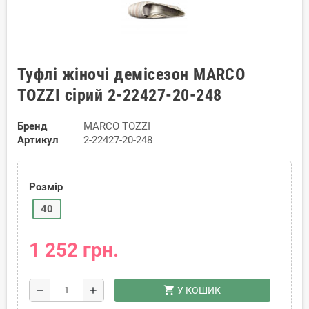
Туфлі жіночі демісезон MARCO
TOZZI сірий 2-22427-20-248
Бренд
MARCO TOZZI
Артикул
2-22427-20-248
Розмір
40
1 252 грн.
shopping_cart
remove
add
У КОШИК