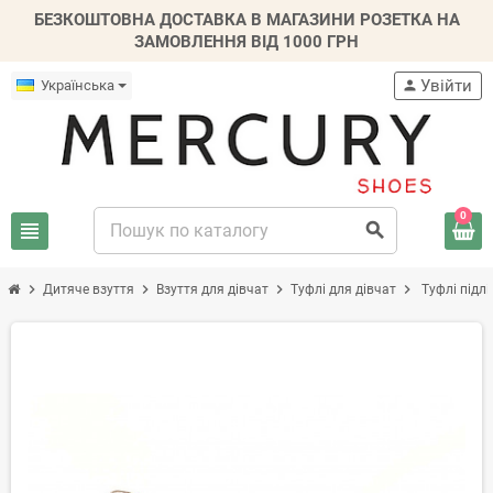
БЕЗКОШТОВНА ДОСТАВКА В МАГАЗИНИ РОЗЕТКА НА
ЗАМОВЛЕННЯ ВІД 1000 ГРН
Увійти
Українська
person
0
view_headline
search
chevron_right
chevron_right
chevron_right
chevron_right
Дитяче взуття
Взуття для дівчат
Туфлі для дівчат
Туфлі підлі