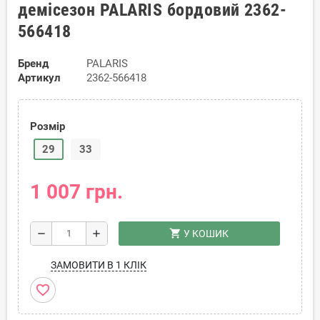
демісезон PALARIS бордовий 2362-
566418
Бренд
PALARIS
Артикул
2362-566418
Розмір
29
33
1 007 грн.
shopping_cart
remove
add
У КОШИК
ЗАМОВИТИ В 1 КЛІК
favorite_border