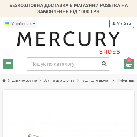
БЕЗКОШТОВНА ДОСТАВКА В МАГАЗИНИ РОЗЕТКА НА
ЗАМОВЛЕННЯ ВІД 1000 ГРН
Увійти
Українська
person
0
view_headline
search
chevron_right
chevron_right
chevron_right
chevron_right
Дитяче взуття
Взуття для дівчат
Туфлі для дівчат
Туфлі підлі