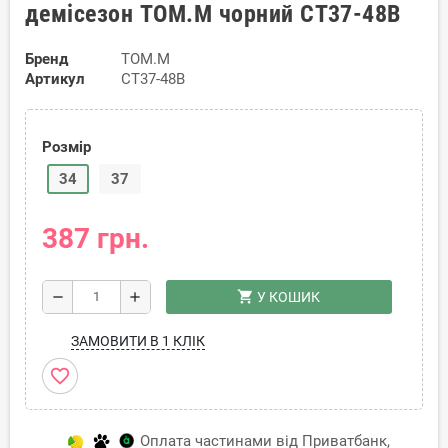
демісезон TOM.M чорний CT37-48B
Бренд
TOM.M
Артикул
CT37-48B
Розмір
34
37
387 грн.
shopping_cart
remove
add
У КОШИК
ЗАМОВИТИ В 1 КЛІК
favorite_border
Оплата частинами від Приватбанк,