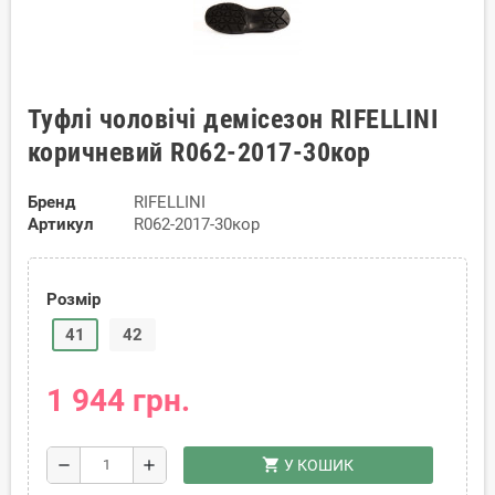
Туфлі чоловічі демісезон RIFELLINI
коричневий R062-2017-30кор
Бренд
RIFELLINI
Артикул
R062-2017-30кор
Розмір
41
42
1 944 грн.
shopping_cart
remove
add
У КОШИК