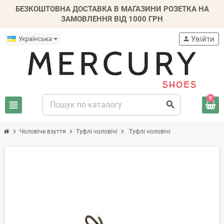
БЕЗКОШТОВНА ДОСТАВКА В МАГАЗИНИ РОЗЕТКА НА
ЗАМОВЛЕННЯ ВІД 1000 ГРН
Увійти
Українська
person
0
view_headline
search
chevron_right
chevron_right
chevron_right
Чоловіче взуття
Туфлі чоловічі
Туфлі чоловічі