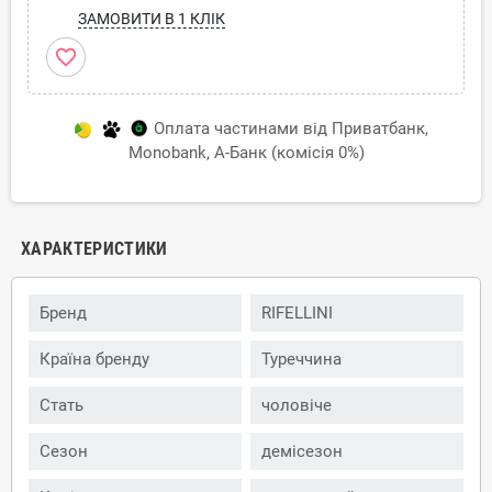
ЗАМОВИТИ В 1 КЛІК
favorite_border
Оплата частинами від Приватбанк,
Monobank, А-Банк (комісія 0%)
ХАРАКТЕРИСТИКИ
Бренд
RIFELLINI
Країна бренду
Туреччина
Стать
чоловіче
Сезон
демісезон