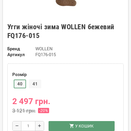
Угги жіночі зима WOLLEN бежевий
FQ176-015
Бренд
WOLLEN
Артикул
FQ176-015
Розмір
40
41
2 497 грн.
3 121 грн.
-20%
shopping_cart
remove
add
У КОШИК