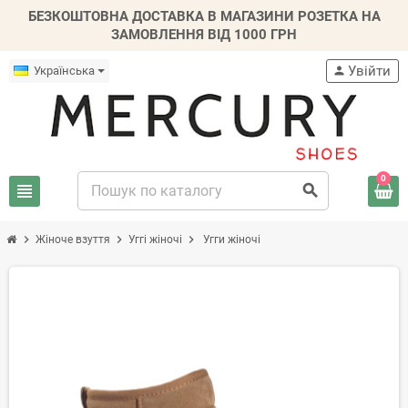
БЕЗКОШТОВНА ДОСТАВКА В МАГАЗИНИ РОЗЕТКА НА
ЗАМОВЛЕННЯ ВІД 1000 ГРН
Увійти
Українська
person
0
view_headline
search
chevron_right
chevron_right
chevron_right
Жіноче взуття
Уггi жіночі
Угги жіночі
-20%