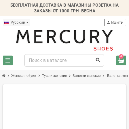
БЕСПЛАТНАЯ ДОСТАВКА В МАГАЗИНЫ РОЗЕТКА НА
ЗАКАЗЫ ОТ 1000 ГРН
ВЕСНА
Войти
Русский
person
0
view_headline
search
chevron_right
chevron_right
chevron_right
chevron_right
Женская обувь
Туфли женские
Балетки женские
Балетки жен