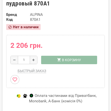
пудровый 870A1
Бренд
ALPINA
Код
870A1
Нет в наличии
block
2 206 грн.
shopping_cart
remove
add
В КОРЗИНУ
БЫСТРЫЙ ЗАКАЗ
favorite_border
Оплата частинами від Приватбанк,
Monobank, А-Банк (комісія 0%)