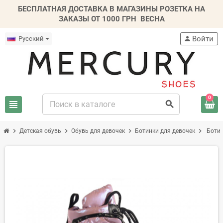
БЕСПЛАТНАЯ ДОСТАВКА В МАГАЗИНЫ РОЗЕТКА НА
ЗАКАЗЫ ОТ 1000 ГРН
ВЕСНА
Войти
Русский
person
0
view_headline
search
chevron_right
chevron_right
chevron_right
chevron_right
Детская обувь
Обувь для девочек
Ботинки для девочек
Ботин
-20%