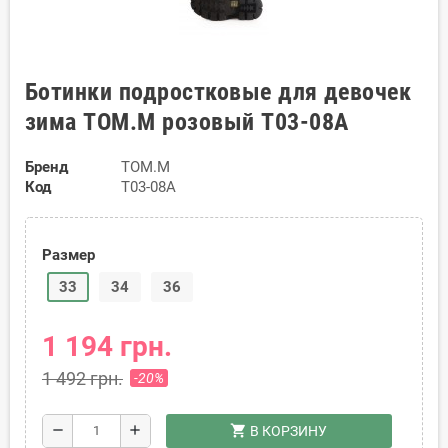
Ботинки подростковые для девочек
зима TOM.M розовый T03-08A
Бренд
TOM.M
Код
T03-08A
Размер
33
34
36
1 194 грн.
1 492 грн.
-20%
shopping_cart
remove
add
В КОРЗИНУ