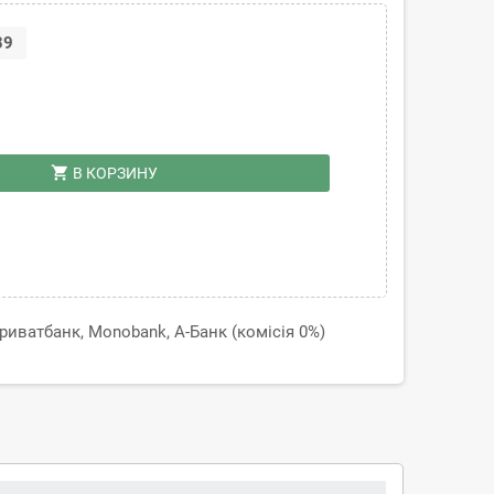
39
shopping_cart
В КОРЗИНУ
иватбанк, Monobank, А-Банк (комісія 0%)