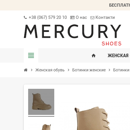
БЕСПЛАТ
+38 (067) 579 20 10
О нас
Контакти
view_headline
ЖЕНСКАЯ 
home
chevron_right
Женская обувь
chevron_right
Ботинки женские
chevron_right
Ботинки