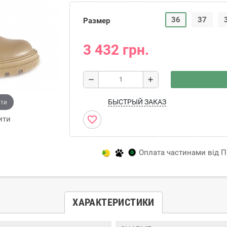
36
37
Размер
3 432 грн.
remove
add
ити
БЫСТРЫЙ ЗАКАЗ
favorite_border
ити
Оплата частинами від Пр
ХАРАКТЕРИСТИКИ