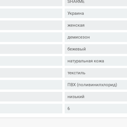
SHARME
Украина
женская
демисезон
бежевый
натуральная кожа
текстиль
ПВХ (поливинилхлорид)
низький
6