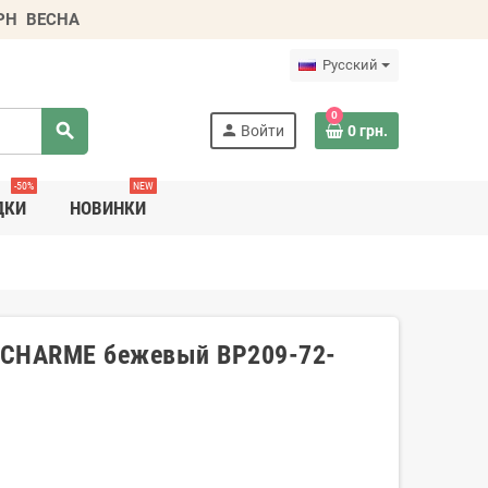
ГРН
ВЕСНА
Русский
0
search
person
Войти
0 грн.
-50%
NEW
ДКИ
НОВИНКИ
 CHARME бежевый BP209-72-