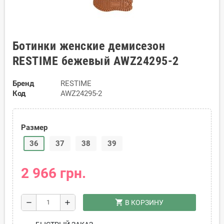
Ботинки женские демисезон
RESTIME бежевый AWZ24295-2
Бренд
RESTIME
Код
AWZ24295-2
Размер
36
37
38
39
2 966 грн.
shopping_cart
remove
add
В КОРЗИНУ