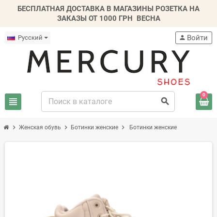
БЕСПЛАТНАЯ ДОСТАВКА В МАГАЗИНЫ РОЗЕТКА НА
ЗАКАЗЫ ОТ 1000 ГРН
ВЕСНА
Войти
Русский
person
0
view_headline
search
chevron_right
chevron_right
chevron_right
Женская обувь
Ботинки женские
Ботинки женские