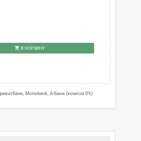
shopping_cart
В КОРЗИНУ
иватбанк, Monobank, А-Банк (комісія 0%)