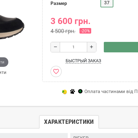
37
Размер
3 600 грн.
4 500 грн.
-20%
remove
add
БЫСТРЫЙ ЗАКАЗ
ити
favorite_border
ити
Оплата частинами від Пр
ХАРАКТЕРИСТИКИ