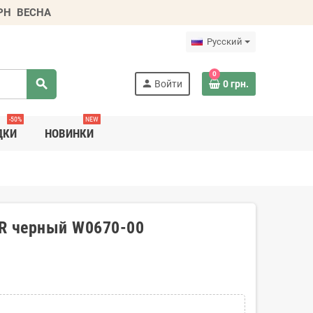
ГРН
ВЕСНА
Русский
0
search
person
Войти
0 грн.
-50%
NEW
ДКИ
НОВИНКИ
ER черный W0670-00