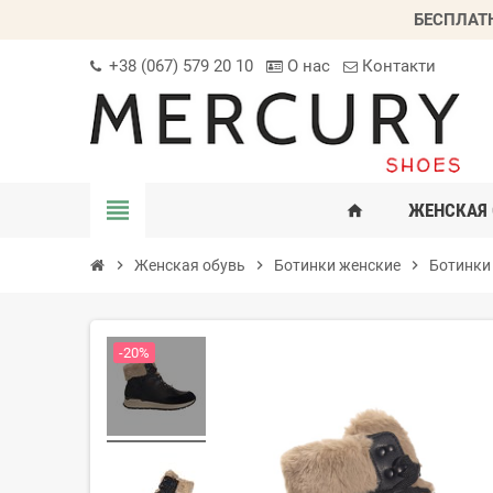
БЕСПЛАТ
+38 (067) 579 20 10
О нас
Контакти
view_headline
ЖЕНСКАЯ 
home
chevron_right
Женская обувь
chevron_right
Ботинки женские
chevron_right
Ботинки
-20%