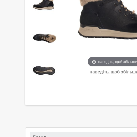
наведіть, щоб збільш
наведіть, щоб збільш