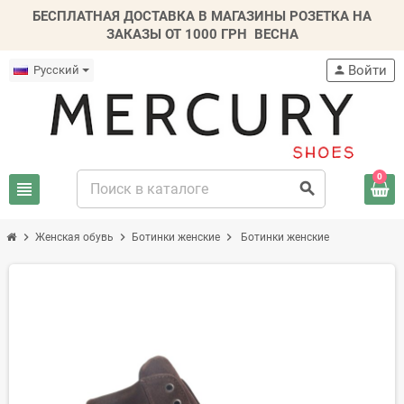
БЕСПЛАТНАЯ ДОСТАВКА В МАГАЗИНЫ РОЗЕТКА НА
ЗАКАЗЫ ОТ 1000 ГРН
ВЕСНА
Войти
Русский
person
0
view_headline
search
chevron_right
chevron_right
chevron_right
Женская обувь
Ботинки женские
Ботинки женские