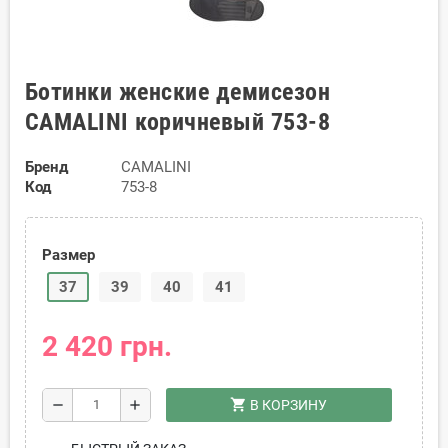
Ботинки женские демисезон
CAMALINI коричневый 753-8
Бренд
CAMALINI
Код
753-8
Размер
37
39
40
41
2 420 грн.
shopping_cart
remove
add
В КОРЗИНУ