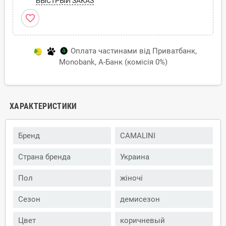
БЫСТРЫЙ ЗАКАЗ
favorite_border
Оплата частинами від Приватбанк,
Monobank, А-Банк (комісія 0%)
ХАРАКТЕРИСТИКИ
Бренд
CAMALINI
Страна бренда
Украина
Пол
жіночі
Сезон
демисезон
Цвет
коричневый