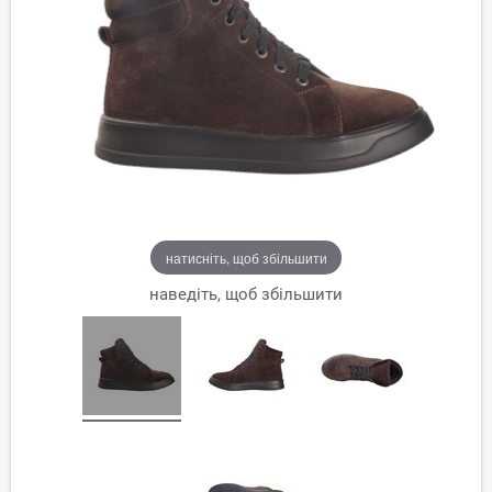
натисніть, щоб збільшити
наведіть, щоб збільшити