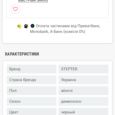
БЫСТРЫЙ ЗАКАЗ
favorite_border
Оплата частинами від Приватбанк,
Monobank, А-Банк (комісія 0%)
ХАРАКТЕРИСТИКИ
Бренд
STEPTER
Страна бренда
Украина
Пол
жіночі
Сезон
демисезон
Цвет
черный