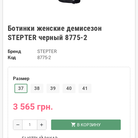
Ботинки женские демисезон
STEPTER черный 8775-2
Бренд
STEPTER
Код
8775-2
Размер
37
38
39
40
41
3 565 грн.
shopping_cart
remove
add
В КОРЗИНУ