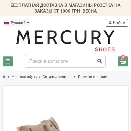
БЕСПЛАТНАЯ ДОСТАВКА В МАГАЗИНЫ РОЗЕТКА НА
ЗАКАЗЫ ОТ 1000 ГРН
ВЕСНА
Войти
Русский
person
0
view_headline
search
chevron_right
chevron_right
chevron_right
Женская обувь
Ботинки женские
Ботинки женские
-20%