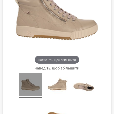
натисніть, щоб збільшити
наведіть, щоб збільшити