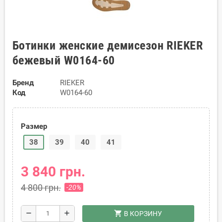
Ботинки женские демисезон RIEKER
бежевый W0164-60
Бренд
RIEKER
Код
W0164-60
Размер
38
39
40
41
3 840 грн.
4 800 грн.
-20%
shopping_cart
remove
add
В КОРЗИНУ