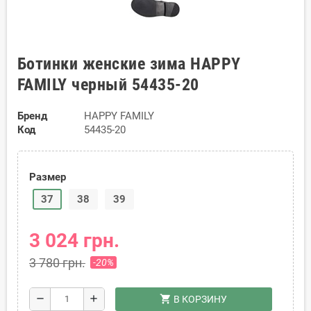
Ботинки женские зима HAPPY
FAMILY черный 54435-20
Бренд
HAPPY FAMILY
Код
54435-20
Размер
37
38
39
3 024 грн.
3 780 грн.
-20%
shopping_cart
remove
add
В КОРЗИНУ