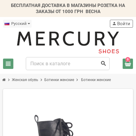
БЕСПЛАТНАЯ ДОСТАВКА В МАГАЗИНЫ РОЗЕТКА НА
ЗАКАЗЫ ОТ 1000 ГРН
ВЕСНА
Войти
Русский
person
0
view_headline
search
chevron_right
chevron_right
chevron_right
Женская обувь
Ботинки женские
Ботинки женские
-20%