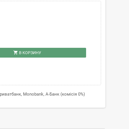
shopping_cart
В КОРЗИНУ
иватбанк, Monobank, А-Банк (комісія 0%)