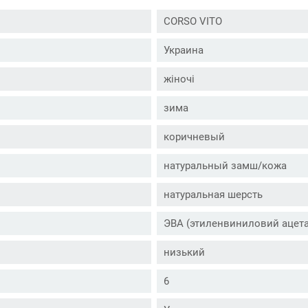
CORSO VITO
Украина
жіночі
зима
коричневый
натуральный замш/кожа
натуральная шерсть
ЭВА (этиленвиниловий ацета
низький
6