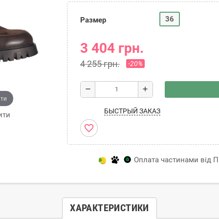
36
Размер
3 404 грн.
4 255 грн.
-20%
remove
add
ити
БЫСТРЫЙ ЗАКАЗ
ити
favorite_border
Оплата частинами від Пр
ХАРАКТЕРИСТИКИ