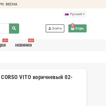
ГРН
ВЕСНА
Русский
0
search
person
Войти
0 грн.
-50%
NEW
ДКИ
НОВИНКИ
 CORSO VITO коричневый 02-