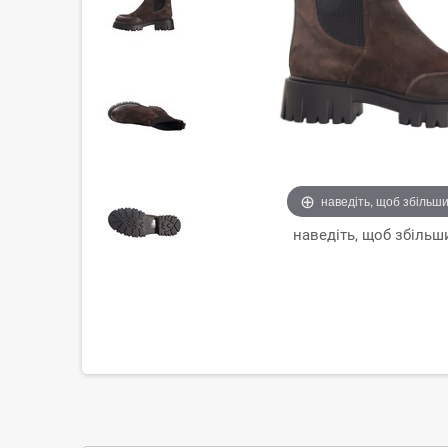
наведіть, щоб збільш
наведіть, щоб збільш