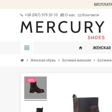
БЕСПЛАТ
+38 (067) 579 20 10
О нас
Контакти
view_headline
ЖЕНСКАЯ 
home
chevron_right
Женская обувь
chevron_right
Ботинки женские
chevron_right
Ботинки
-20%