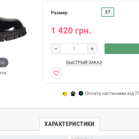
37
Размер
1 420 грн.
remove
add
ити
БЫСТРЫЙ ЗАКАЗ
favorite_border
ити
Оплата частинами від Пр
ХАРАКТЕРИСТИКИ