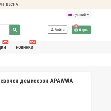
ГРН
ВЕСНА
Русский
0
search
person
Войти
0 грн.
-50%
NEW
ДКИ
НОВИНКИ
девочек демисезон APAWWA