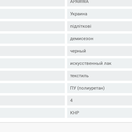
APAWWA
Украина
підліткові
демисезон
черный
искусственный лак
текстиль
ПУ (полиуретан)
4
КНР