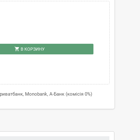
shopping_cart
В КОРЗИНУ
иватбанк, Monobank, А-Банк (комісія 0%)