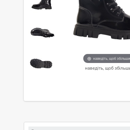
наведіть, щоб збільш
наведіть, щоб збільш