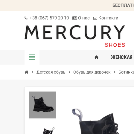
БЕСПЛАТ
+38 (067) 579 20 10
О нас
Контакти
view_headline
ЖЕНСКАЯ 
home
chevron_right
Детская обувь
chevron_right
Обувь для девочек
chevron_right
Ботинки