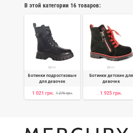
В этой категории 16 товаров:
кие для
Ботинки подростковые
Ботинки детские дл
к
для девочек
девочек
1 021 грн.
1 925 грн.
 715 грн.
1 276 грн.