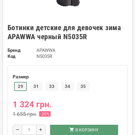
Ботинки детские для девочек зима
APAWWA черный N5035R
Бренд
APAWWA
Код
N5035R
Размер
29
31
33
34
35
1 324 грн.
1 655 грн.
-20%
shopping_cart
remove
add
В КОРЗИНУ