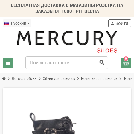
БЕСПЛАТНАЯ ДОСТАВКА В МАГАЗИНЫ РОЗЕТКА НА
ЗАКАЗЫ ОТ 1000 ГРН
ВЕСНА
Войти
Русский
person
0
view_headline
search
chevron_right
chevron_right
chevron_right
chevron_right
Детская обувь
Обувь для девочек
Ботинки для девочек
Ботин
-20%