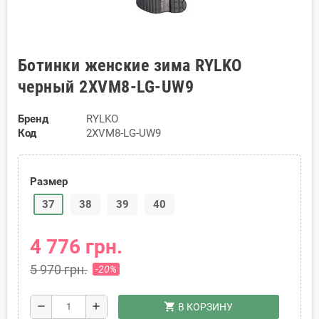
Ботинки женские зима RYLKO
черный 2XVM8-LG-UW9
Бренд
RYLKO
Код
2XVM8-LG-UW9
Размер
37
38
39
40
4 776 грн.
5 970 грн.
-20%
shopping_cart
remove
add
В КОРЗИНУ