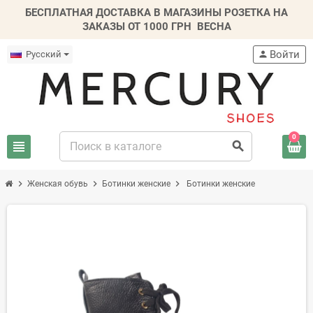
БЕСПЛАТНАЯ ДОСТАВКА В МАГАЗИНЫ РОЗЕТКА НА
ЗАКАЗЫ ОТ 1000 ГРН
ВЕСНА
Войти
Русский
person
0
view_headline
search
chevron_right
chevron_right
chevron_right
Женская обувь
Ботинки женские
Ботинки женские
-20%