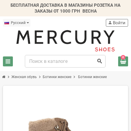
БЕСПЛАТНАЯ ДОСТАВКА В МАГАЗИНЫ РОЗЕТКА НА
ЗАКАЗЫ ОТ 1000 ГРН
ВЕСНА
Войти
Русский
person
0
view_headline
search
chevron_right
chevron_right
chevron_right
Женская обувь
Ботинки женские
Ботинки женские
-20%