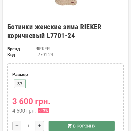
Ботинки женские зима RIEKER
коричневый L7701-24
Бренд
RIEKER
Код
L7701-24
Размер
37
3 600 грн.
4 500 грн.
-20%
shopping_cart
remove
add
В КОРЗИНУ