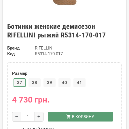
Ботинки женские демисезон
RIFELLINI рыжий R5314-170-017
Бренд
RIFELLINI
Код
R5314-170-017
Размер
37
38
39
40
41
4 730 грн.
shopping_cart
remove
add
В КОРЗИНУ