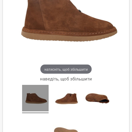
натисніть, щоб збільшити
наведіть, щоб збільшити