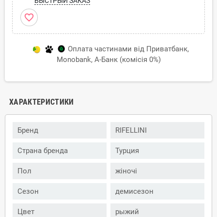
БЫСТРЫЙ ЗАКАЗ
favorite_border
Оплата частинами від Приватбанк,
Monobank, А-Банк (комісія 0%)
ХАРАКТЕРИСТИКИ
Бренд
RIFELLINI
Страна бренда
Турция
Пол
жіночі
Сезон
демисезон
Цвет
рыжий