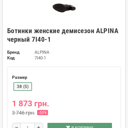
Ботинки женские демисезон ALPINA
черный 7I40-1
Бренд
ALPINA
Код
7I40-1
Размер
38 (5)
1 873 грн.
3 746 грн.
-50%
shopping_cart
remove
add
В КОРЗИНУ