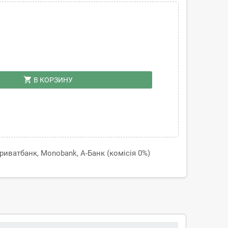
shopping_cart
В КОРЗИНУ
иватбанк, Monobank, А-Банк (комісія 0%)