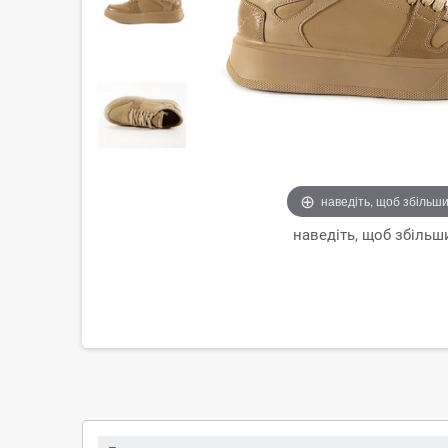
наведіть, щоб збільш
наведіть, щоб збільш