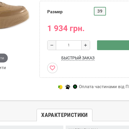
39
Размер
1 934 грн.
remove
add
ити
БЫСТРЫЙ ЗАКАЗ
favorite_border
ити
Оплата частинами від Пр
ХАРАКТЕРИСТИКИ