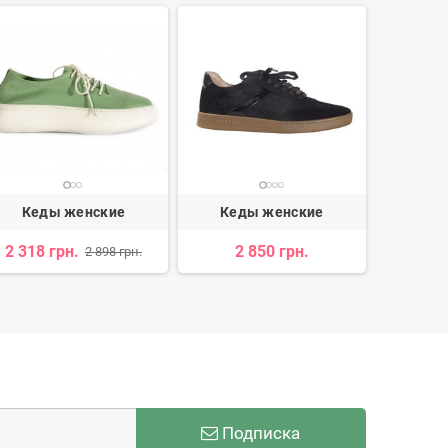
Кеды женские
Кеды женские
Кед
2 318 грн.
2 850 грн.
2 
2 898 грн.
Подписка