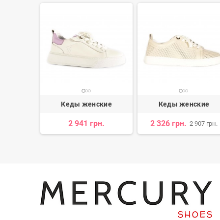
ские
Кеды женские
Кеды женские
н.
2 941 грн.
2 326 грн.
2 907 грн.