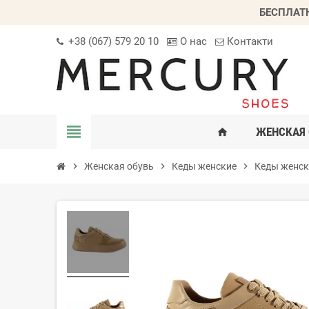
БЕСПЛАТ
+38 (067) 579 20 10
О нас
Контакти
view_headline
ЖЕНСКАЯ 
home
chevron_right
Женская обувь
chevron_right
Кеды женские
chevron_right
Кеды женск