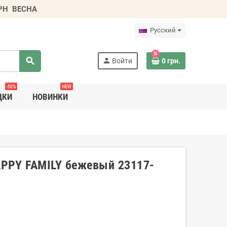
ГРН
ВЕСНА
Русский
0
search
person
Войти
0 грн.
-50%
NEW
ДКИ
НОВИНКИ
PPY FAMILY бежевый 23117-