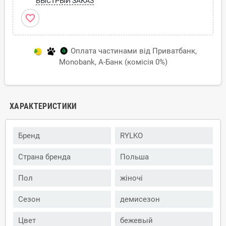
БЫСТРЫЙ ЗАКАЗ
favorite_border
Оплата частинами від Приватбанк,
Monobank, А-Банк (комісія 0%)
ХАРАКТЕРИСТИКИ
Бренд
RYLKO
Страна бренда
Польша
Пол
жіночі
Сезон
демисезон
Цвет
бежевый