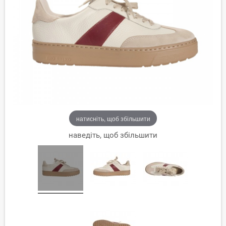
натисніть, щоб збільшити
наведіть, щоб збільшити