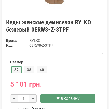
Кеды женские демисезон RYLKO
бежевый 0ERW8-Z-3TPF
Бренд
RYLKO
Код
0ERW8-Z-3TPF
Размер
37
38
40
5 101 грн.
shopping_cart
remove
add
В КОРЗИНУ