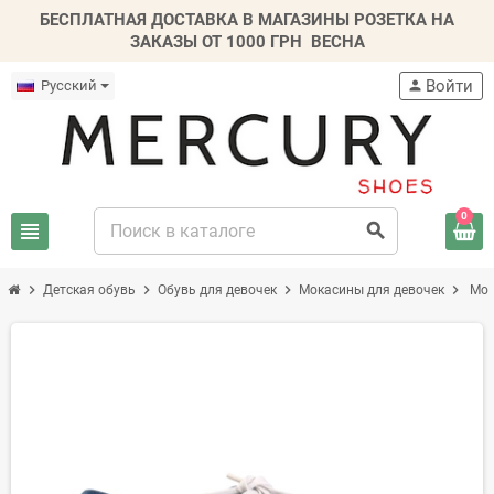
БЕСПЛАТНАЯ ДОСТАВКА В МАГАЗИНЫ РОЗЕТКА НА
ЗАКАЗЫ ОТ 1000 ГРН
ВЕСНА
Войти
Русский
person
0
view_headline
search
chevron_right
chevron_right
chevron_right
chevron_right
Детская обувь
Обувь для девочек
Мокасины для девочек
Мок