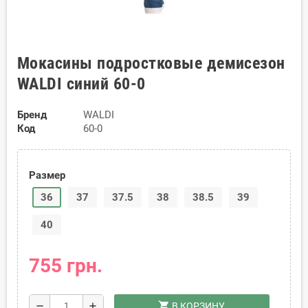
Мокасины подростковые демисезон
WALDI синий 60-0
Бренд
WALDI
Код
60-0
Размер
36
37
37.5
38
38.5
39
40
755 грн.
shopping_cart
remove
add
В КОРЗИНУ